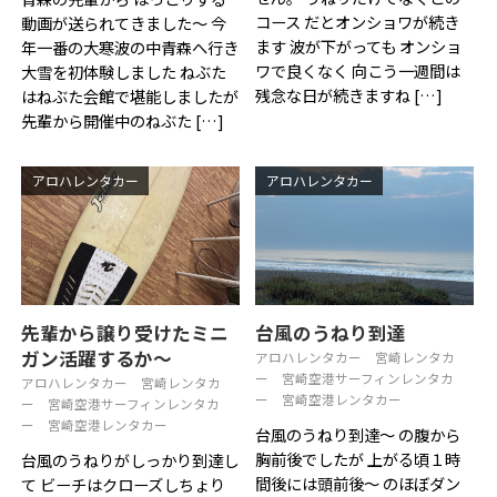
コース だとオンショワが続き
動画が送られてきました〜 今
ます 波が下がっても オンショ
年一番の大寒波の中青森へ行き
ワで良くなく 向こう一週間は
大雪を初体験しました ねぶた
残念な日が続きますね […]
はねぶた会館で堪能しましたが
先輩から開催中のねぶた […]
アロハレンタカー
アロハレンタカー
先輩から譲り受けたミニ
台風のうねり到達
ガン活躍するか〜
アロハレンタカー
宮崎レンタカ
ー
宮崎空港サーフィンレンタカ
アロハレンタカー
宮崎レンタカ
ー
宮崎空港レンタカー
ー
宮崎空港サーフィンレンタカ
ー
宮崎空港レンタカー
台風のうねり到達〜 の腹から
胸前後でしたが 上がる頃１時
台風のうねりがしっかり到達し
間後には頭前後〜 のほぼダン
て ビーチはクローズしちょり