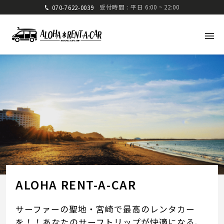
受付時間 : 平日 6:00 ~ 22:00
070-7622-0039
アロハレンタカー
〒880-0824 宮崎県宮崎市大島町高崎416-1
九州運輸局宮崎運輸支局 認可 第285号
TEL: 070-7622-0039
FAX: 0985-25-2832
ALOHA RENT-A-CAR
サーファーの聖地・宮崎で最高のレンタカー
車種・料金
ご利用方法
を！！あなたのサーフトリップが快適になる、