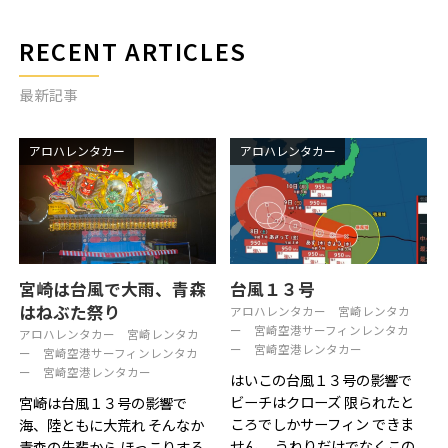
RECENT ARTICLES
最新記事
アロハレンタカー
アロハレンタカー
宮崎は台風で大雨、青森
台風１３号
はねぶた祭り
アロハレンタカー
宮崎レンタカ
ー
宮崎空港サーフィンレンタカ
アロハレンタカー
宮崎レンタカ
ー
宮崎空港レンタカー
ー
宮崎空港サーフィンレンタカ
ー
宮崎空港レンタカー
はいこの台風１３号の影響で
ビーチはクローズ 限られたと
宮崎は台風１３号の影響で
ころでしかサーフィン できま
海、陸ともに大荒れ そんなか
せん。 うねりだけでなくこの
青森の先輩から ほっこりする