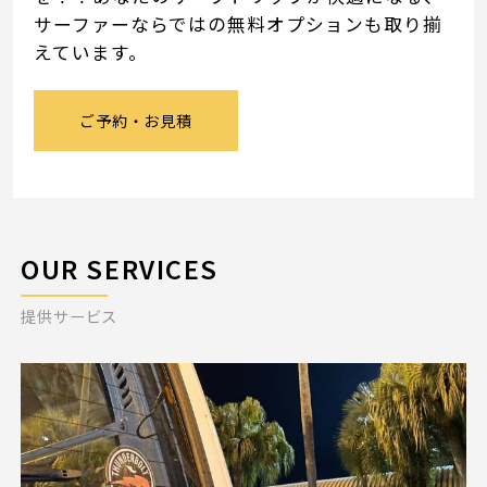
サーファーならではの無料オプションも取り揃
ご予約・お見積
えています。
お電話で問い合わせ
ご予約・お見積
SERVICES
サーフガイド
サーフレッスン
レンタル
写真サービス
よくあるご質問
OUR SERVICES
INFORMATION
提供サービス
ブログ
貸渡約款
プライバシーポリシー
SNS