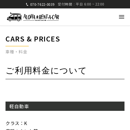
受付時間 : 平日 6:00 ~ 22:00
070-7622-0039
CARS & PRICES
車種・料金
アロハレンタカー
ご利用料金について
〒880-0824 宮崎県宮崎市大島町高崎416-1
九州運輸局宮崎運輸支局 認可 第285号
TEL: 070-7622-0039
FAX: 0985-25-2832
軽自動車
車種・料金
ご利用方法
クラス：K