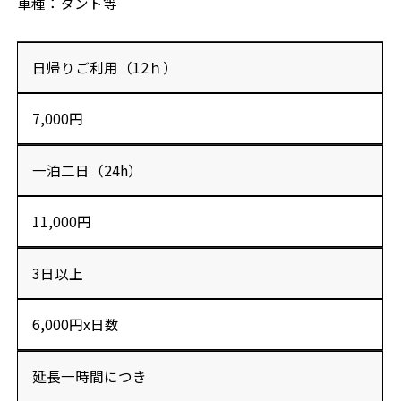
車種：タント等
ご予約・お見積
お電話で問い合わせ
日帰りご利用（12ｈ）
7,000円
SERVICES
サーフガイド
サーフレッスン
レンタル
一泊二日（24h）
写真サービス
よくあるご質問
11,000円
INFORMATION
ブログ
貸渡約款
プライバシーポリシー
3日以上
SNS
6,000円x日数
延長一時間につき