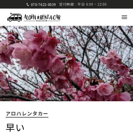
受付時間 : 平日 6:00 ~ 22:00
070-7622-0039
アロハレンタカー
〒880-0824 宮崎県宮崎市大島町高崎416-1
九州運輸局宮崎運輸支局 認可 第285号
TEL: 070-7622-0039
FAX: 0985-25-2832
アロハレンタカー
車種・料金
ご利用方法
早い