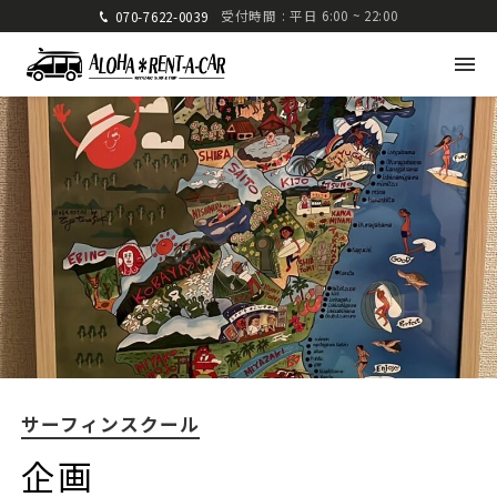
受付時間 : 平日 6:00 ~ 22:00
070-7622-0039
アロハレンタカー
〒880-0824 宮崎県宮崎市大島町高崎416-1
九州運輸局宮崎運輸支局 認可 第285号
TEL: 070-7622-0039
FAX: 0985-25-2832
サーフィンスクール
車種・料金
ご利用方法
企画