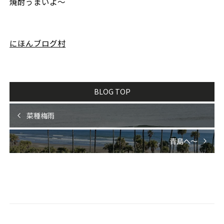
焼酎うまいよ〜
にほんブログ村
BLOG TOP
菜種梅雨
青島へ〜