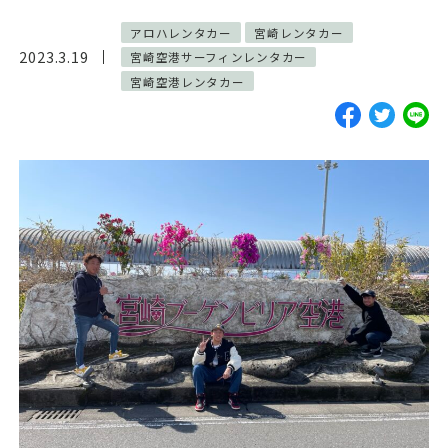
ご予約・お見積
アロハレンタカー
宮崎レンタカー
2023.3.19
宮崎空港サーフィンレンタカー
お電話で問い合わせ
宮崎空港レンタカー
SERVICES
サーフガイド
サーフレッスン
レンタル
写真サービス
よくあるご質問
INFORMATION
ブログ
貸渡約款
プライバシーポリシー
SNS