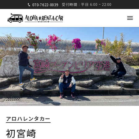
受付時間 : 平日 6:00 ~ 22:00
070-7622-0039
アロハレンタカー
〒880-0824 宮崎県宮崎市大島町高崎416-1
九州運輸局宮崎運輸支局 認可 第285号
TEL: 070-7622-0039
FAX: 0985-25-2832
アロハレンタカー
車種・料金
ご利用方法
初宮崎