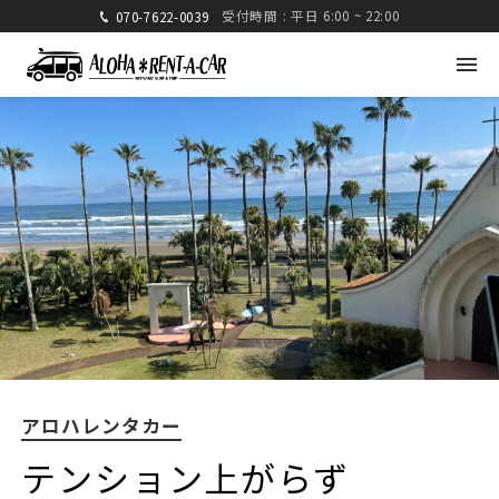
受付時間 : 平日 6:00 ~ 22:00
070-7622-0039
アロハレンタカー
〒880-0824 宮崎県宮崎市大島町高崎416-1
九州運輸局宮崎運輸支局 認可 第285号
TEL: 070-7622-0039
FAX: 0985-25-2832
アロハレンタカー
車種・料金
ご利用方法
テンション上がらず