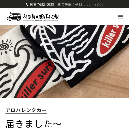
受付時間 : 平日 6:00 ~ 22:00
070-7622-0039
アロハレンタカー
〒880-0824 宮崎県宮崎市大島町高崎416-1
九州運輸局宮崎運輸支局 認可 第285号
TEL: 070-7622-0039
FAX: 0985-25-2832
アロハレンタカー
車種・料金
ご利用方法
届きました〜