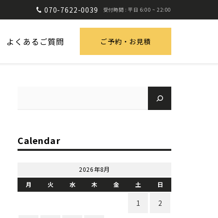
070-7622-0039
受付時間 : 平日 6:00 ~ 22:00
よくあるご質問
ご予約・お見積
Calendar
2026年8月
月
火
水
木
金
土
日
1
2