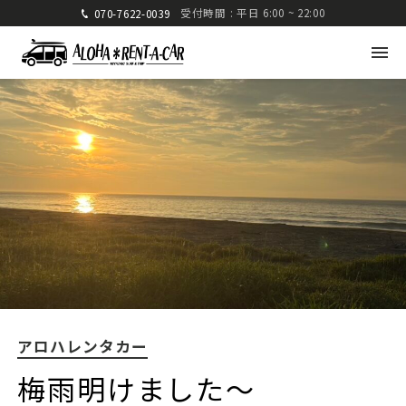
受付時間 : 平日 6:00 ~ 22:00
070-7622-0039
アロハレンタカー
〒880-0824 宮崎県宮崎市大島町高崎416-1
九州運輸局宮崎運輸支局 認可 第285号
TEL: 070-7622-0039
FAX: 0985-25-2832
アロハレンタカー
車種・料金
ご利用方法
梅雨明けました〜