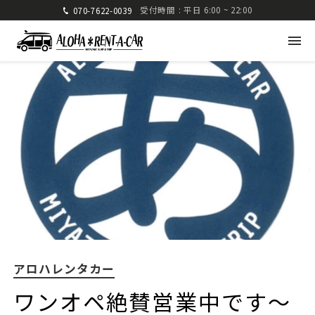
受付時間 : 平日 6:00 ~ 22:00
070-7622-0039
アロハレンタカー
〒880-0824 宮崎県宮崎市大島町高崎416-1
九州運輸局宮崎運輸支局 認可 第285号
TEL: 070-7622-0039
FAX: 0985-25-2832
アロハレンタカー
車種・料金
ご利用方法
ワンオペ絶賛営業中です〜