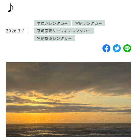
♪
ご予約・お見積
お電話で問い合わせ
アロハレンタカー
宮崎レンタカー
2026.3.7
宮崎空港サーフィンレンタカー
宮崎空港レンタカー
SERVICES
サーフガイド
サーフレッスン
レンタル
写真サービス
よくあるご質問
INFORMATION
ブログ
貸渡約款
プライバシーポリシー
SNS