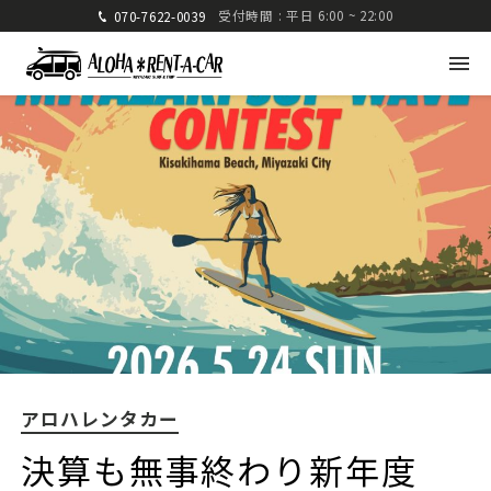
受付時間 : 平日 6:00 ~ 22:00
070-7622-0039
アロハレンタカー
〒880-0824 宮崎県宮崎市大島町高崎416-1
九州運輸局宮崎運輸支局 認可 第285号
TEL: 070-7622-0039
FAX: 0985-25-2832
アロハレンタカー
車種・料金
ご利用方法
決算も無事終わり新年度