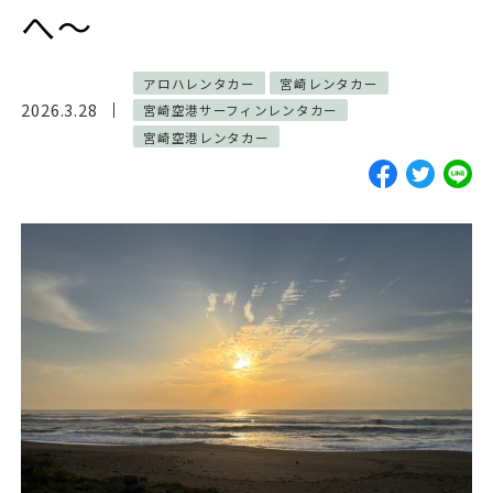
へ〜
ご予約・お見積
お電話で問い合わせ
アロハレンタカー
宮崎レンタカー
2026.3.28
宮崎空港サーフィンレンタカー
宮崎空港レンタカー
SERVICES
サーフガイド
サーフレッスン
レンタル
写真サービス
よくあるご質問
INFORMATION
ブログ
貸渡約款
プライバシーポリシー
SNS