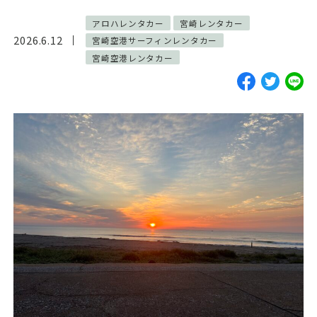
ご予約・お見積
アロハレンタカー
宮崎レンタカー
2026.6.12
宮崎空港サーフィンレンタカー
お電話で問い合わせ
宮崎空港レンタカー
SERVICES
サーフガイド
サーフレッスン
レンタル
写真サービス
よくあるご質問
INFORMATION
ブログ
貸渡約款
プライバシーポリシー
SNS