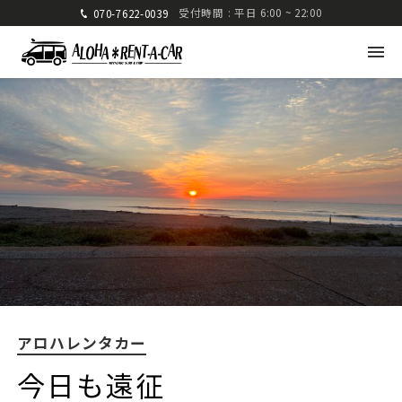
受付時間 : 平日 6:00 ~ 22:00
070-7622-0039
アロハレンタカー
〒880-0824 宮崎県宮崎市大島町高崎416-1
九州運輸局宮崎運輸支局 認可 第285号
TEL: 070-7622-0039
FAX: 0985-25-2832
アロハレンタカー
車種・料金
ご利用方法
今日も遠征