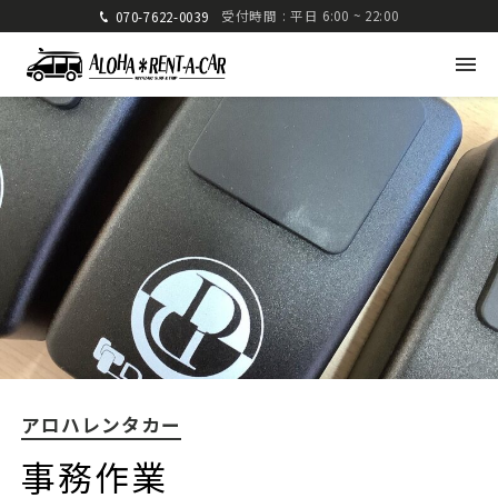
受付時間 : 平日 6:00 ~ 22:00
070-7622-0039
アロハレンタカー
〒880-0824 宮崎県宮崎市大島町高崎416-1
九州運輸局宮崎運輸支局 認可 第285号
TEL: 070-7622-0039
FAX: 0985-25-2832
アロハレンタカー
車種・料金
ご利用方法
事務作業