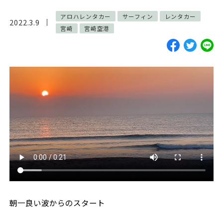
ご予約・お見積
アロハレンタカー
サーフィン
レンタカー
2022.3.9
宮崎
宮崎空港
お電話で問い合わせ
SERVICES
サーフガイド
サーフレッスン
レンタル
写真サービス
よくあるご質問
INFORMATION
ブログ
貸渡約款
プライバシーポリシー
SNS
朝一良い波からのスタート