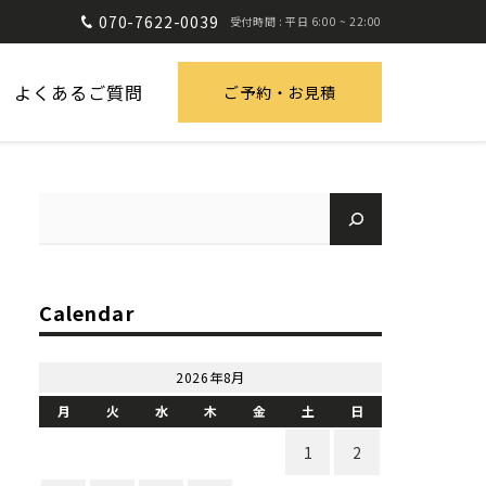
070-7622-0039
受付時間 : 平日 6:00 ~ 22:00
よくあるご質問
ご予約・お見積
Calendar
2026年8月
月
火
水
木
金
土
日
1
2