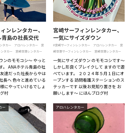
フィンレンタカー、
宮崎サーフィンレンタカー、
ル青島の社長交代
一気にサイズダウン
ンタカー
アロハレンタカー
宮
#宮崎サーフィンレンタカー
アロハレンタカー
宮
レンタカー
宮崎空港レンタカー
崎空港サーフィンレンタカー
宮崎空港レンタカー
ウンのモモコシ〜 やっと
一気にサイズダウン のモモコシです〜
す。 ANAホテル青島の社
しかし形良くブレイクして ますので遊
み友達だった社長からやは
べています。 ２０２４年５月１日にオ
社長へ 色々と進めている
ープンする 訪問看護ステーションのス
同様にやっていけるでしょ
テッカーです 以後お見知り置きを お
ログ村
願いします〜 にほんブログ村
カー
アロハレンタカー