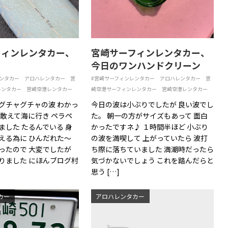
フィンレンタカー、
宮崎サーフィンレンタカー、
今日のワンハンドクリーン
ンタカー
アロハレンタカー
宮
#宮崎サーフィンレンタカー
アロハレンタカー
宮
レンタカー
宮崎空港レンタカー
崎空港サーフィンレンタカー
宮崎空港レンタカー
グチャグチャの波 わかっ
今日の波は小ぶりでしたが 良い波でし
 敢えて海に行き ペラペ
た。 朝一の方がサイズもあって 面白
ました たるんでいる 身
かったですネ♪ １時間半ほど 小ぶり
える為に ひんだれた〜
の波を満喫して 上がっていたら 波打
ったので 大変でしたが
ち際に落ちていました 満潮時だったら
りました にほんブログ村
気づかないでしょう これを踏んだらと
思う […]
カー
アロハレンタカー