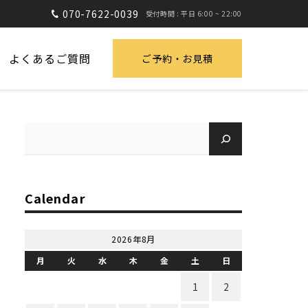
070-7622-0039
受付時間 : 平日 6:00 ~ 22:00
よくあるご質問
ご予約・お見積
Calendar
2026年8月
月
火
水
木
金
土
日
1
2