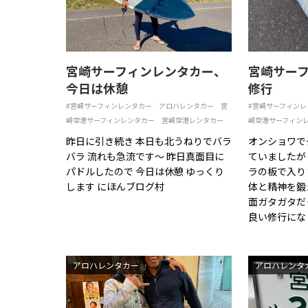
宮崎サーフィンレンタカー、
宮崎サー
今日は休憩
修行
#宮崎サーフィンレンタカー
アロハレンタカー
宮
#宮崎サーフィンレ
崎空港サーフィンレンタカー
宮崎空港レンタカー
崎空港サーフィン
昨日に引き続き 本日も北うねりでバラ
オンショワで
バラ 流れも急流です〜 昨日真面目に
ていましたが
パドルしたので 今日は休憩 ゆっくり
ラの板で入り
します にほんブログ村
体と精神を鍛
面ガタガタだ
良い修行にな
アロハレンタカー
アロハレンタ