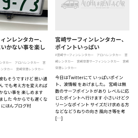
フィンレンタカー、
宮崎サーフィンレンタカー、
にいかない事を楽し
ポイントいっぱい
#宮崎サーフィンレンタカー
アロハレンタカー
宮
崎レンタカー
宮崎空港サーフィンレンタカー
宮崎
ンタカー
アロハレンタカー
宮
空港レンタカー
レンタカー
宮崎空港レンタカー
今日はTwitterにて いっぱいポイン
波もそうですけど 思い通
ト、波情報 をあげました。 宮崎は無
ん でも考え方を変えれば
数のサーフポイントがあり レベルに応
かない事を 楽しめます
じたポイントへ行けます 小さいけどク
ました 今からでも遅くな
リーンなポイント サイズだけ求める方
〜 にほんブログ村
などなどうねりの向き 風向き等を考
[…]