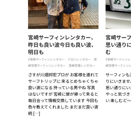
宮崎サーフィンレンタカー、
宮崎サー
昨日も良い波今日も良い波、
思い通り
明日も
む
#宮崎サーフィンレンタカー
アロハレンタカー
宮
#宮崎サーフィンレ
崎空港サーフィンレンタカー
宮崎空港レンタカー
崎空港サーフィン
さすが川畑邦宏プロが お客様を連れて
サーフィンも
サーフトリップに 来るとめちゃくちゃ
りにいきませ
良い波になる 持っている男やね 写真
思い通りにい
はないですが 宮崎に彼が帰って来ると
やっと気づき
毎日会って情報交換しています 今回も
い 楽しむど
色々教えてくれました まだまだ良い波
続 […]