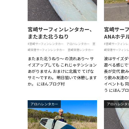
宮崎サーフィンレンタカー、
宮崎サー
またまた北うねり
ANAホテ
#宮崎サーフィンレンタカー
アロハレンタカー
宮
#宮崎サーフィンレ
崎空港サーフィンレンタカー
宮崎空港レンタカー
崎空港サーフィン
またまた北うねり〜 の流れあり〜 サ
波はサイズダ
イズアップしても これじゃテンション
遊べる感じで
あがりません おまけに北風で てげな
長が交代 飲
サミ〜ですわ。 明日狙いで休憩します
り飲み友達の
か。 にほんブログ村
イベントも 
う にほんブ
アロハレンタカー
アロハレンタ