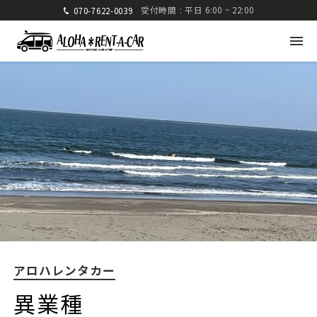
受付時間 : 平日 6:00 ~ 22:00
070-7622-0039
アロハレンタカー
〒880-0824 宮崎県宮崎市大島町高崎416-1
九州運輸局宮崎運輸支局 認可 第285号
TEL: 070-7622-0039
FAX: 0985-25-2832
アロハレンタカー
車種・料金
ご利用方法
異業種