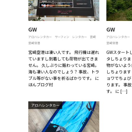
GW
GW
アロハレンタカー
サーフィン
レンタカー
宮崎
アロハレンタカー
宮崎空港
宮崎空港
宮崎空港は凄い人です。 飛行機は遅れ
GWスタート
ていますし到着しても荷物が出てきま
タしちょりま
せん。 久しぶりに賑わっている宮崎。
物がないよう
海も凄い人なのでしょう？ 事故、トラ
しちょります
ブル等がない事を祈るばかりです。 に
ョワでちょび
ほんブログ村
ります。 事
す。 に […]
アロハレンタカー