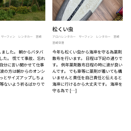
松くい虫
サーフィン
レンタカー
宮崎
アロハレンタカー
サーフィン
レンタカー
宮崎
宮崎空港
しました。 朝からバタバ
今年も松くい虫から海岸を守る為薬剤
した。 慌てて事故、忘れ
散布を行います。 日程は下記の通りで
自分に言い聞かせて仕事
す。 例年薬剤散布日程の時に波が良い
 波の方は朝からのオンシ
んです。 でも車等に薬剤が着いても構
っとサイズアップしちょ
いませんと責任を自己責任と伝えると
故等ないよう祈るばかりで
海岸に行けるから大丈夫です。 海岸を
守る為で […]