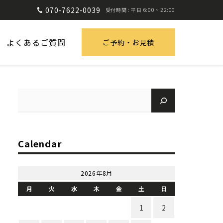
070-7622-0039
受付時間 : 平日 6:00 ~ 22:00
よくあるご質問
ご予約・お見積
Calendar
2026年8月
月
火
水
木
金
土
日
1
2