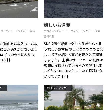
嬉しいお言葉
サーフィン
レンタカー
宮崎
アロハレンタカー
サーフィン
レンタカー
宮崎
宮崎空港
の胸前後 速攻入り、速攻
SNS投稿が頻繁で楽しそうだからと言
様にご迷惑をかけないよう
う嬉しいお言葉 やっぱりコツコツと楽
ブログも速攻で終わりま
しい投稿を続ける事が必要だと再認識
ブログ村
しました。 上手いサーファーの動画は
頻繁に投稿されていますので弊社は楽
しく和気あいあいとしている投稿を心
がけていき […]
カー
アロハレンタカー