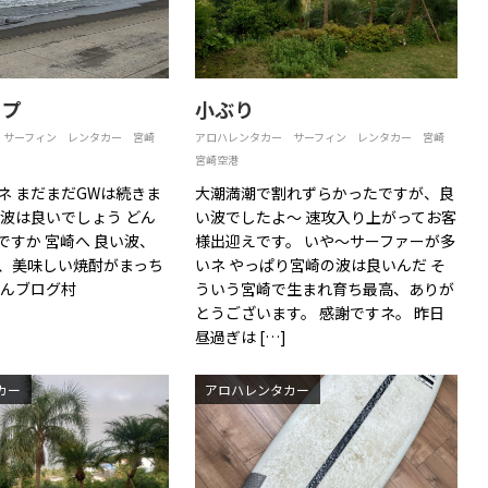
ップ
小ぶり
サーフィン
レンタカー
宮崎
アロハレンタカー
サーフィン
レンタカー
宮崎
宮崎空港
ネ まだまだGWは続きま
大潮満潮で割れずらかったですが、良
も波は良いでしょう どん
い波でしたよ〜 速攻入り上がってお客
ですか 宮崎へ 良い波、
様出迎えです。 いや〜サーファーが多
、美味しい焼酎がまっち
いネ やっぱり宮崎の波は良いんだ そ
ほんブログ村
ういう宮崎で生まれ育ち最高、ありが
とうございます。 感謝ですネ。 昨日
昼過ぎは […]
カー
アロハレンタカー