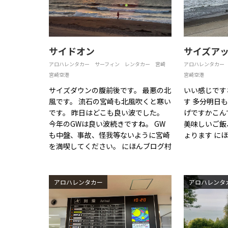
サイドオン
サイズア
アロハレンタカー
サーフィン
レンタカー
宮崎
アロハレンタカー
宮崎空港
宮崎空港
サイズダウンの腹前後です。 最悪の北
いい感じです
風です。 流石の宮崎も北風吹くと寒い
す 多分明日
です。 昨日はどこも良い波でした。
げですかこん
今年のGWは良い波続きですね。 GW
美味しいご飯
も中盤、事故、怪我等ないように宮崎
ょります に
を満喫してください。 にほんブログ村
アロハレンタカー
アロハレンタ