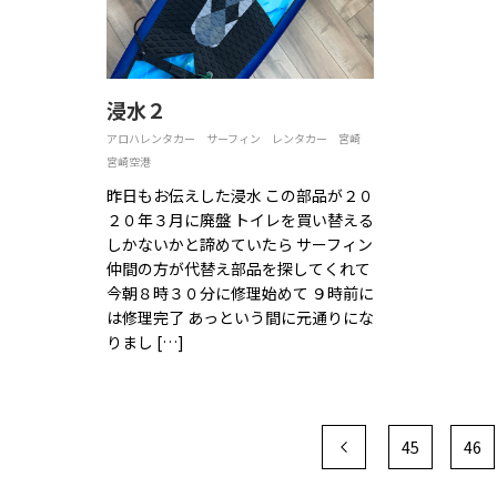
浸水２
アロハレンタカー
サーフィン
レンタカー
宮崎
宮崎空港
昨日もお伝えした浸水 この部品が２０
２０年３月に廃盤 トイレを買い替える
しかないかと諦めていたら サーフィン
仲間の方が代替え部品を探してくれて
今朝８時３０分に修理始めて ９時前に
は修理完了 あっという間に元通りにな
りまし […]
45
46