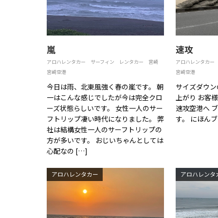
嵐
速攻
アロハレンタカー
サーフィン
レンタカー
宮崎
アロハレンタカー
宮崎空港
宮崎空港
今日は雨、北東風強く春の嵐です。 朝
サイズダウン
一はこんな感じでしたが今は完全クロ
上がり お客
ーズ状態らしいです。 女性一人のサー
速攻空港へ 
フトリップ凄い時代になりました。 弊
す。 にほん
社は結構女性一人のサーフトリップの
方が多いです。 おじいちゃんとしては
心配なの […]
アロハレンタカー
アロハレンタ