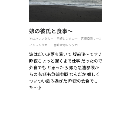
娘の彼氏と食事〜
アロハレンタカー
宮崎レンタカー
宮崎空港サーフ
ィンレンタカー
宮崎空港レンタカー
波はだいぶ落ち着いて 腹前後〜です♪
昨夜ちょっと遅くまで仕事 だったので
外食でも と思ったら 娘も急遽参戦か
らの 彼氏も急遽参戦 なんだか 嬉しく
ついつい飲み過ぎた 昨夜の会食でし
た〜♪