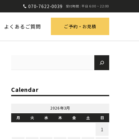
070-7622-0039
受付時間 : 平日 6:00 ~ 22:00
よくあるご質問
ご予約・お見積
Calendar
2026年3月
月
火
水
木
金
土
日
1