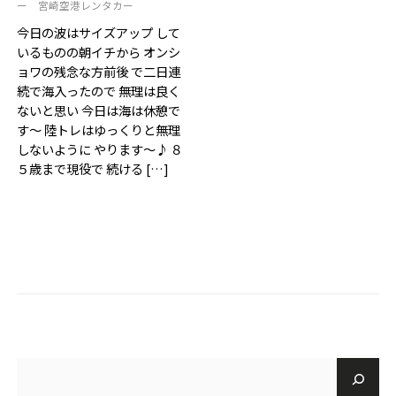
ー
宮崎空港レンタカー
ご予約・お見積
今日の波はサイズアップ して
いるものの朝イチから オンシ
お電話で問い合わせ
ョワの残念な方前後 で二日連
続で海入ったので 無理は良く
ないと思い 今日は海は休憩で
SERVICES
す〜 陸トレはゆっくりと無理
しないように やります〜♪ ８
サーフガイド
サーフレッスン
レンタル
５歳まで現役で 続ける […]
写真サービス
よくあるご質問
INFORMATION
ブログ
貸渡約款
プライバシーポリシー
SNS