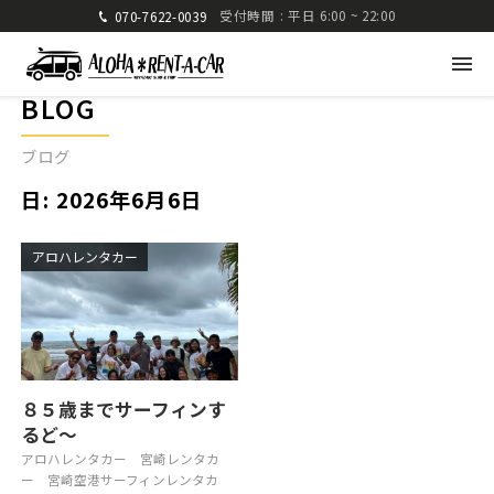
受付時間 : 平日 6:00 ~ 22:00
070-7622-0039
BLOG
ブログ
日:
2026年6月6日
アロハレンタカー
アロハレンタカー
〒880-0824 宮崎県宮崎市大島町高崎416-1
九州運輸局宮崎運輸支局 認可 第285号
TEL: 070-7622-0039
FAX: 0985-25-2832
８５歳までサーフィンす
るど〜
車種・料金
ご利用方法
アロハレンタカー
宮崎レンタカ
ー
宮崎空港サーフィンレンタカ