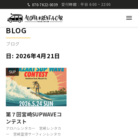
受付時間 : 平日 6:00 ~ 22:00
070-7622-0039
BLOG
ブログ
日:
2026年4月21日
アロハレンタカー
SUP
〒880-0824 宮崎県宮崎市大島町高崎416-1
九州運輸局宮崎運輸支局 認可 第285号
TEL: 070-7622-0039
FAX: 0985-25-2832
第７回宮崎SUPWAVEコ
ンテスト
車種・料金
ご利用方法
アロハレンタカー
宮崎レンタカ
ー
宮崎空港サーフィンレンタカ