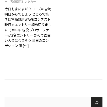
ー
宮崎空港レンタカー
ご予約・お見積
今日もまだまだクローズの宮崎
明日からでしょう ところで第
お電話で問い合わせ
７回宮崎SUPWAVEコンテスト
昨日でエントリー締め切りまし
た その中に現役 プロサーファ
SERVICES
ーが2名エントリー 熱くて面白
い大会になりそう 当日のコン
サーフガイド
サーフレッスン
レンタル
デション 腰 […]
写真サービス
よくあるご質問
INFORMATION
ブログ
貸渡約款
プライバシーポリシー
SNS