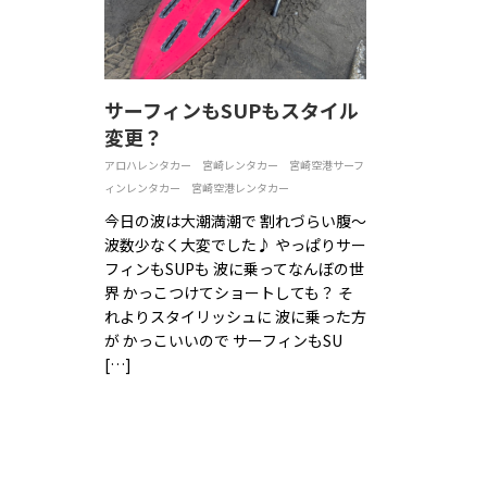
サーフィンもSUPもスタイル
変更？
アロハレンタカー
宮崎レンタカー
宮崎空港サーフ
ィンレンタカー
宮崎空港レンタカー
今日の波は大潮満潮で 割れづらい腹〜
波数少なく大変でした♪ やっぱりサー
フィンもSUPも 波に乗ってなんぼの世
界 かっこつけてショートしても？ そ
れよりスタイリッシュに 波に乗った方
が かっこいいので サーフィンもSU
[…]