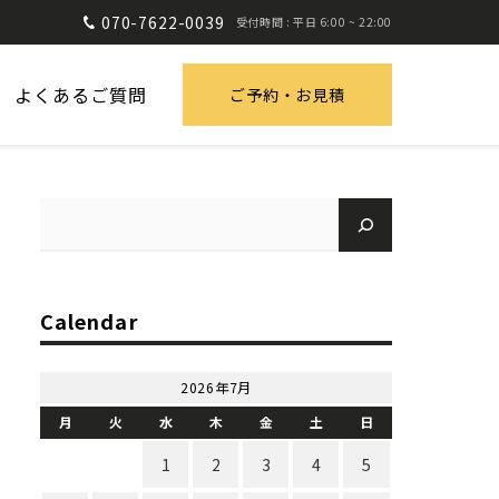
070-7622-0039
受付時間 : 平日 6:00 ~ 22:00
よくあるご質問
ご予約・お見積
Calendar
2026年7月
月
火
水
木
金
土
日
1
2
3
4
5