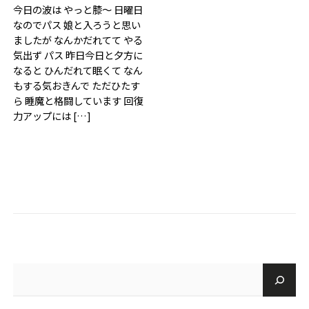
ご予約・お見積
今日の波は やっと膝〜 日曜日
なのでパス 娘と入ろうと思い
ましたが なんかだれてて やる
お電話で問い合わせ
気出ず パス 昨日今日と夕方に
なると ひんだれて眠くて なん
もする気おきんで ただひたす
SERVICES
ら 睡魔と格闘しています 回復
力アップには […]
サーフガイド
サーフレッスン
レンタル
写真サービス
よくあるご質問
INFORMATION
ブログ
貸渡約款
プライバシーポリシー
SNS