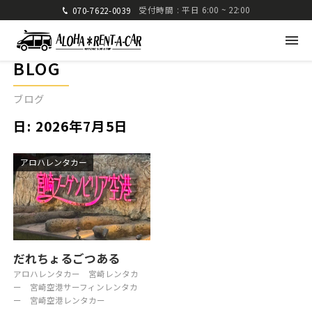
受付時間 : 平日 6:00 ~ 22:00
070-7622-0039
BLOG
ブログ
日:
2026年7月5日
アロハレンタカー
アロハレンタカー
〒880-0824 宮崎県宮崎市大島町高崎416-1
九州運輸局宮崎運輸支局 認可 第285号
TEL: 070-7622-0039
FAX: 0985-25-2832
だれちょるごつある
アロハレンタカー
宮崎レンタカ
車種・料金
ご利用方法
ー
宮崎空港サーフィンレンタカ
ー
宮崎空港レンタカー